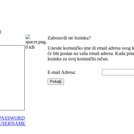
Zaboravili ste lozinku?
Unesite korisničko ime ili email adresu svog k
će biti poslan na vašu email adresu. Kada pri
lozinku za svoj korisnički račun.
E-mail Adresa:
Pošalji
PASSWORD
USERNAME