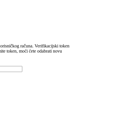
orisničkog računa. Verifikacijski token
mite token, moći ćete odabrati novu