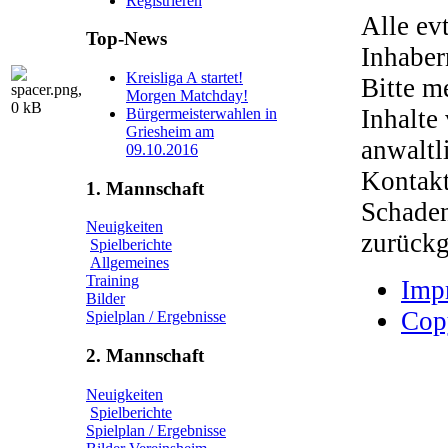
Registrieren
Alle ev
Top-News
Inhaber
Kreisliga A startet!
Bitte m
Morgen Matchday!
Inhalte
Bürgermeisterwahlen in
Griesheim am
anwalt
09.10.2016
Kontakt
1. Mannschaft
Schaden
Neuigkeiten
zurückg
Spielberichte
Allgemeines
Training
Imp
Bilder
Cop
Spielplan / Ergebnisse
2. Mannschaft
Neuigkeiten
Spielberichte
Spielplan / Ergebnisse