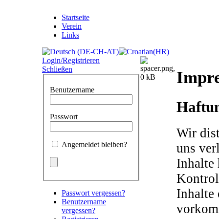
Startseite
Verein
Links
Login/Registrieren
Schließen
Impr
Benutzername
Haftun
Passwort
Wir dis
Angemeldet bleiben?
uns ver
Inhalte
Kontrol
Inhalte
Passwort vergessen?
Benutzername
vorkomm
vergessen?